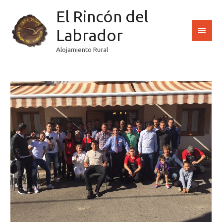
Ir
El Rincón del
Men
al
contenido
Labrador
princ
Alojamiento Rural
Navegación
de
entradas