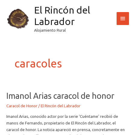
Ir
El Rincón del
Men
al
contenido
Labrador
princ
Alojamiento Rural
Paginación
de
entradas
caracoles
Imanol
Imanol Arias caracol de honor
Arias
Caracol de Honor
/
El Rincón del Labrador
caracol
de
Imanol Arias, conocido actor por la serie ‘Cuéntame’ recibió de
honor
manos de Fernando, propietario de El Rincón del Labrador, el
caracol de honor. La noticia apareció en prensa, concretamente en