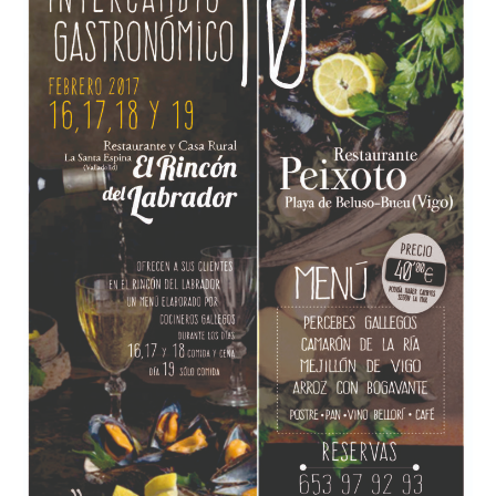
para
recibir
a
los
amigos
gallegos
del
Peixoto