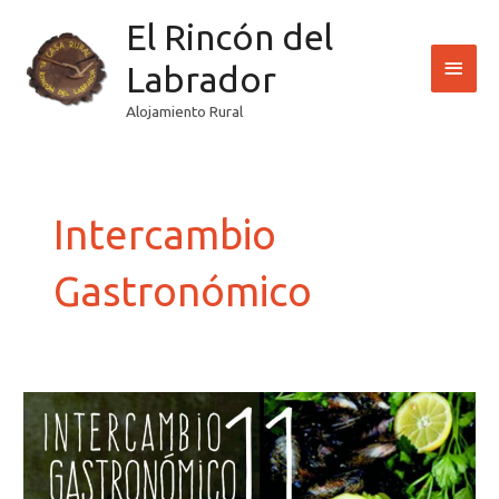
Ir
El Rincón del
Men
al
contenido
Labrador
princ
Alojamiento Rural
Paginación
de
entradas
Intercambio
Gastronómico
11
intercambio
gastronómico
del