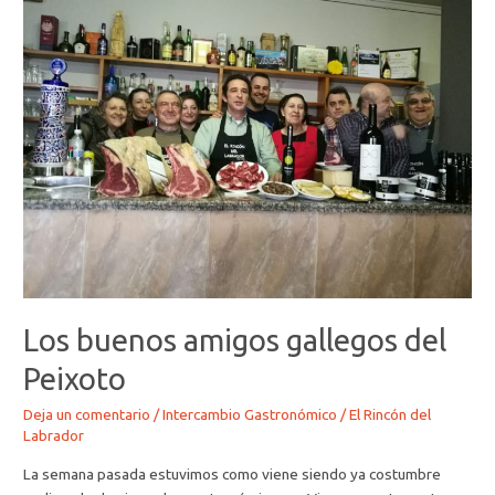
buenos
amigos
gallegos
del
Peixoto
Los buenos amigos gallegos del
Peixoto
Deja un comentario
/
Intercambio Gastronómico
/
El Rincón del
Labrador
La semana pasada estuvimos como viene siendo ya costumbre